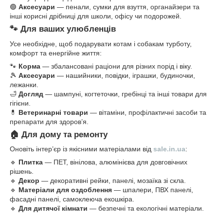
🟢
Аксесуари
— пенали, сумки для взуття, органайзери та
інші корисні дрібниці для школи, офісу чи подорожей.
🐾 Для ваших улюбленців
Усе необхідне, щоб подарувати котам і собакам турботу,
комфорт та енергійне життя:
🐾
Корма
— збалансовані раціони для різних порід і віку.
🎾
Аксесуари
— нашийники, повідки, іграшки, будиночки,
лежанки.
🛁
Догляд
— шампуні, когтеточки, гребінці та інші товари для
гігієни.
💊
Ветеринарні товари
— вітаміни, профілактичні засоби та
препарати для здоров’я.
🏠 Для дому та ремонту
Оновіть інтер’єр із якісними матеріалами від
sale.in.ua
:
🔹
Плитка
— ПЕТ, вінілова, алюмінієва для довговічних
рішень.
🔹
Декор
— декоративні рейки, панелі, мозаїка зі скла.
🔹
Матеріали для оздоблення
— шпалери, ПВХ панелі,
фасадні панелі, самоклеюча екошкіра.
🔹
Для дитячої кімнати
— безпечні та екологічні матеріали.