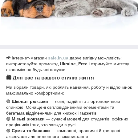
📢 Інтернет-магазин
sale.in.ua
дарує вигідну можливість:
використовуйте промокод
Ukraine_Free
і отримуйте миттєву
економію на будь-які покупки.
🛍️ Для вас та вашого стилю життя
Ми зібрали товари, які роблять навчання, роботу й відпочинок
максимально комфортними:
🟢
Шкільні рюкзаки
— легкі, надійні та з ортопедичною
спинкою. Оснащені світловідбивними елементами та
багатьма відділеннями для книжок і гаджетів.
🟢
Міські рюкзаки
— сучасні моделі для студентів, офісних
працівників і тих, хто завжди в русі.
🟢
Сумки та бананки
— компактні, практичні й трендові
аксесуари для щоденного використання.