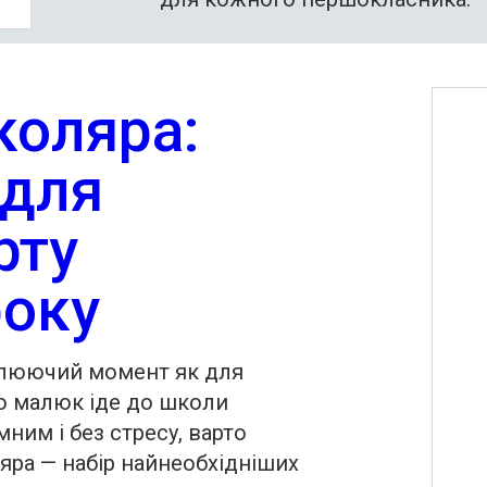
коляра:
 для
рту
року
илюючий момент як для
кщо малюк іде до школи
ним і без стресу, варто
яра — набір найнеобхідніших