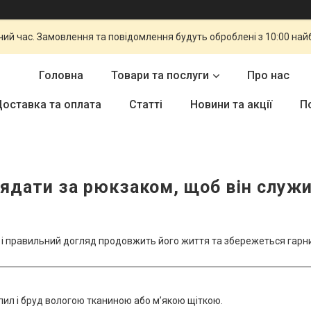
чий час. Замовлення та повідомлення будуть оброблені з 10:00 най
Головна
Товари та послуги
Про нас
оставка та оплата
Статті
Новини та акції
П
ядати за рюкзаком, щоб він служ
і правильний догляд продовжить його життя та збережеться гарни
пил і бруд вологою тканиною або м’якою щіткою.