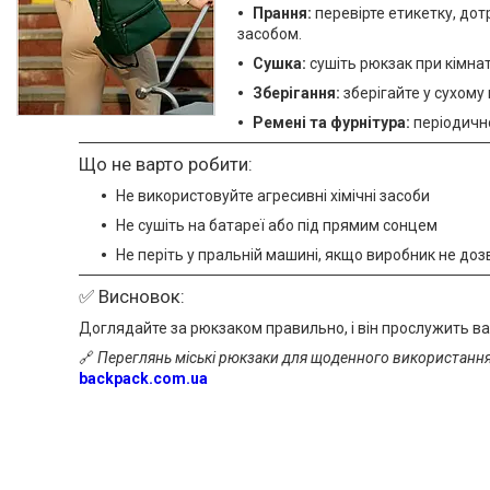
Прання:
перевірте етикетку, дот
засобом.
Сушка:
сушіть рюкзак при кімнат
Зберігання:
зберігайте у сухому 
Ремені та фурнітура:
періодично
Що не варто робити:
Не використовуйте агресивні хімічні засоби
Не сушіть на батареї або під прямим сонцем
Не періть у пральній машині, якщо виробник не до
✅ Висновок:
Доглядайте за рюкзаком правильно, і він прослужить вам
🔗
Переглянь міські рюкзаки для щоденного використання
backpack.com.ua