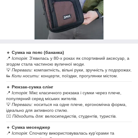
🔸
Сумка на пояс (бананка)
📍
Історія:
З'явилась у 80-х роках як спортивний аксесуар, а
згодом стала частиною вуличної моди.
💡
Переваги:
компактність, вільні руки, зручність у подорожах.
👟
Коли носити:
концерти, поїздки, прогулянки містом.
🔸
Рюкзак-сумка слінг
📍
Історія:
Мікс класичного рюкзака і сумки через плече,
популярний серед міських жителів.
💡
Переваги:
носиться на одне плече, ергономічна форма,
ідеально для активного стилю.
🚴‍♂️
Підходить для:
велосипедистів, студентів, туристів.
🔸
Сумка месенджер
📍
Історія:
Спочатку використовувалась кур’єрами та