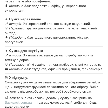
через плече або портфелем.
🧳
Ідеально для:
подорожей, офісу, універсального
використання.
🔸
Сумка через плече
📍
Історія:
Універсальний тип, що завжди актуальний.
💡
Переваги:
зручна довжина ременя, легкість, класичний
вигляд.
🧍
Підходить для:
щоденного використання, міських
прогулянок.
🔸
Сумка для ноутбука
📍
Історія:
З’явилась як відповідь на потребу захистити
техніку в дорозі.
💡
Переваги:
м’які відділення, органайзери, міцні матеріали.
💼
Ідеально для:
студентів, офісних працівників, фрилансерів.
🎯
У підсумку:
Сучасна сумка — це не лише місце для зберігання речей, а
ще й інструмент зручності та частина вашого образу. Вибір
залежить від способу життя, потреб і особистого смаку.
🛒 Хочете знайти «свою» ідеальну сумку? Зазирніть на
Backpack.com.ua
— там вас чекає великий вибір для будь-
якого стилю! 🧡