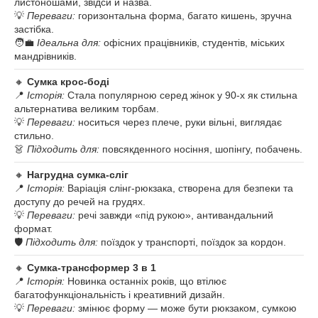
листоношами, звідси й назва.
💡
Переваги:
горизонтальна форма, багато кишень, зручна
застібка.
🧑‍💼
Ідеальна для:
офісних працівників, студентів, міських
мандрівників.
🔸
Сумка крос-боді
📍
Історія:
Стала популярною серед жінок у 90-х як стильна
альтернатива великим торбам.
💡
Переваги:
носиться через плече, руки вільні, виглядає
стильно.
👗
Підходить для:
повсякденного носіння, шопінгу, побачень.
🔸
Нагрудна сумка-сліг
📍
Історія:
Варіація слінг-рюкзака, створена для безпеки та
доступу до речей на грудях.
💡
Переваги:
речі завжди «під рукою», антивандальний
формат.
🛡️
Підходить для:
поїздок у транспорті, поїздок за кордон.
🔸
Сумка-трансформер 3 в 1
📍
Історія:
Новинка останніх років, що втілює
багатофункціональність і креативний дизайн.
💡
Переваги:
змінює форму — може бути рюкзаком, сумкою